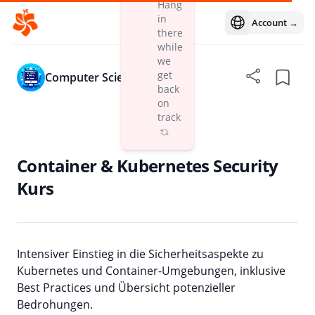
Hang
in
Account →
Open language m
there
while
we
get
Computer Science
back
on
track
Container & Kubernetes Security
Kurs
Intensiver Einstieg in die Sicherheitsaspekte zu
Kubernetes und Container-Umgebungen, inklusive
Best Practices und Übersicht potenzieller
Bedrohungen.