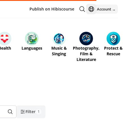
Publish on Hibiscourse
Account →
Open language men
Health
Languages
Music &
Photography,
Protect &
Singing
Film &
Rescue
Literature
Filter
1