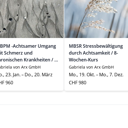
BPM -Achtsamer Umgang
MBSR Stressbewältigung
it Schmerz und
durch Achtsamkeit / 8-
hronischen Krankheiten / 8-
Wochen-Kurs
ochen-Kurs
briela von Arx GmbH
Gabriela von Arx GmbH
., 23. Jan. – Do., 20. März
Mo., 19. Okt. – Mo., 7. Dez.
HF 960
CHF 980