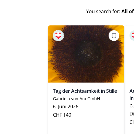
You search for:
All o
Tag der Achtsamkeit in Stille
A
i
Gabriela von Arx GmbH
Ga
6. Juni 2026
Di
CHF 140
C