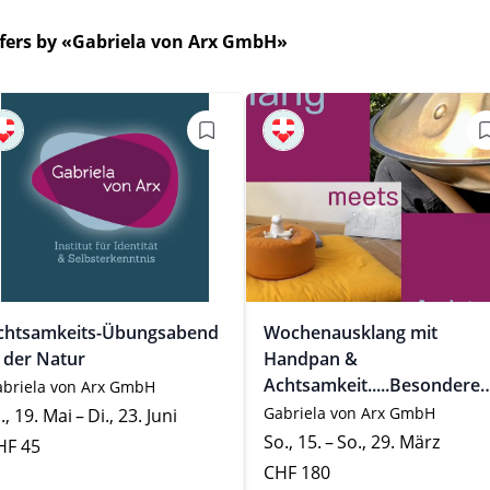
ffers by «Gabriela von Arx GmbH»
chtsamkeits-Übungsabend
Wochenausklang mit
n der Natur
Handpan &
Achtsamkeit.....Besondere
briela von Arx GmbH
Achtsamkeitsübungsaben
Gabriela von Arx GmbH
., 19. Mai – Di., 23. Juni
So., 15. – So., 29. März
HF 45
CHF 180