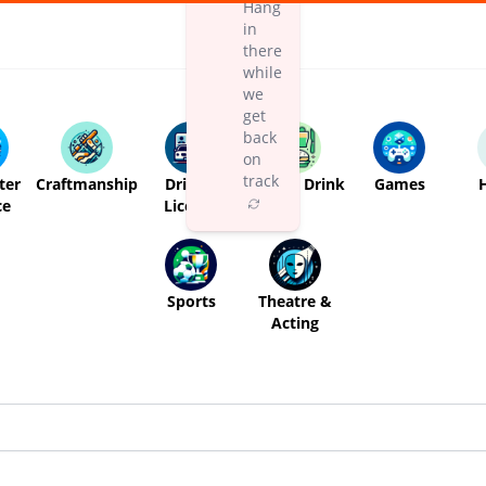
Hang
in
there
while
we
get
back
on
track
ter
Craftmanship
Driving
Food & Drink
Games
ce
License
Sports
Theatre &
Acting