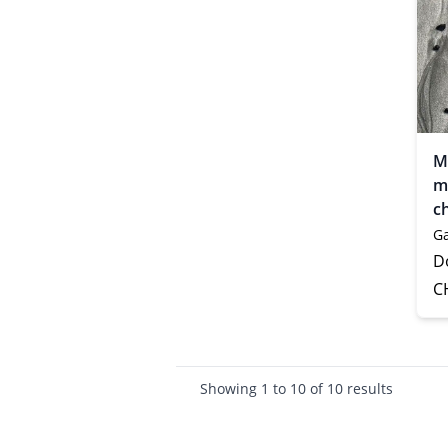
M
m
c
W
Ga
Do
C
Showing
1
to
10
of
10
results
Footer