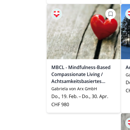
MBCL - Mindfulness-Based
Ac
Compassionate Living /
Ga
Achtsamkeitsbasiertes
Do
Mitgefühlstraining / 8-
Gabriela von Arx GmbH
C
Wochen-Kurs
Do., 19. Feb. – Do., 30. Apr.
CHF 980