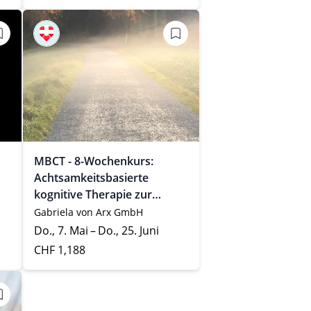
MBCT - 8-Wochenkurs:
Achtsamkeitsbasierte
kognitive Therapie zur
Rückfallprophylaxe und
Gabriela von Arx GmbH
Behandlung von
Do., 7. Mai – Do., 25. Juni
Depressionen und Ängsten
CHF 1,188