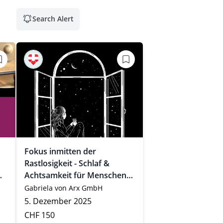
Search Alert
Fokus inmitten der
Rastlosigkeit - Schlaf &
Achtsamkeit für Menschen
de
mit wenig Zeit: Online Kurs.
Gabriela von Arx GmbH
5. Dezember 2025
CHF 150