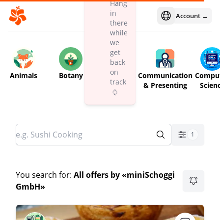
Hang
in
Account →
Open language m
there
while
we
get
back
on
Animals
Botany
Children &
Communication
Compu
track
Babies
& Presenting
Scien
1
You search for:
All offers by «miniSchoggi
GmbH»