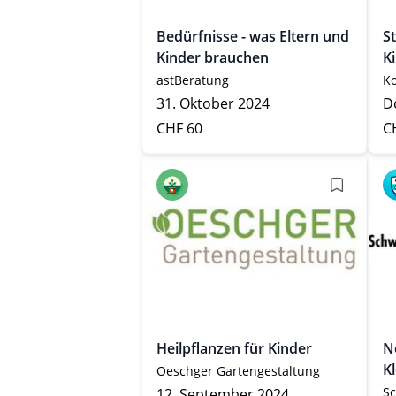
Bedürfnisse - was Eltern und
S
Kinder brauchen
K
astBeratung
K
31. Oktober 2024
Do
CHF 60
C
Heilpflanzen für Kinder
N
K
Oeschger Gartengestaltung
Sc
12. September 2024