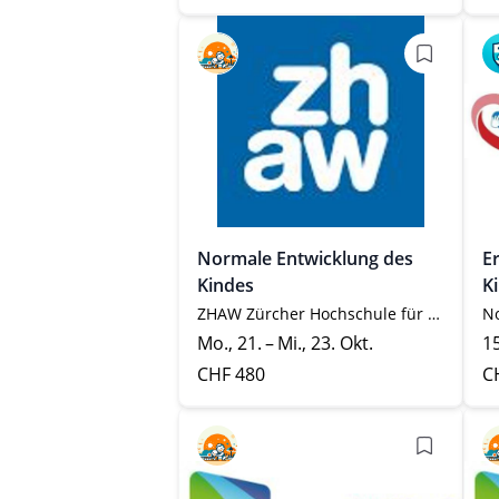
Normale Entwicklung des
E
Kindes
K
ZHAW Zürcher Hochschule für Angewandte Wissenschaften
No
Mo., 21. – Mi., 23. Okt.
1
CHF 480
C