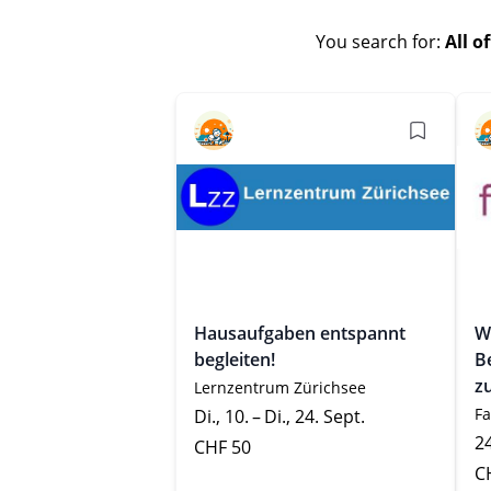
You search for:
All o
Hausaufgaben entspannt
W
begleiten!
B
z
Lernzentrum Zürichsee
F
Di., 10. – Di., 24. Sept.
2
CHF 50
C