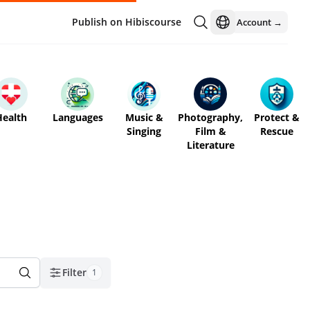
Publish on Hibiscourse
Account →
Open language men
Health
Languages
Music &
Photography,
Protect &
Singing
Film &
Rescue
Literature
Filter
1