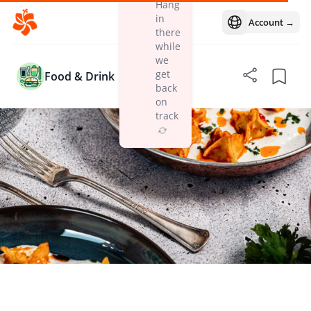
Hang
in
Account →
Open language m
there
while
we
get
Food & Drink
back
on
track